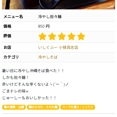
沖縄そば
軟骨ソーキそば
本ソーキそば
てびちそば
ゆし豆腐そば
あーさそば
よもぎそば
野菜そば
つけそば
冷やしそば
唐人そば
メニュー名
冷やし担々麺
創作そば
その他
沖縄そば製麺所
価格
850 円
イベント情報
評価
特集
お店
いしぐふー 小禄具志店
とじる
カテゴリ
冷やしそば
暑い日に冷やし沖縄そば食べた！！
しかも担々麺！
赤いけどそんな辛くないよヽ(´ー｀)ノ
ごまドレの味w
じゅーしーもおいしかった！！
麺の種類：生麺
麺のちぢれ：ちぢれ麺
スープの濃さ：こってり