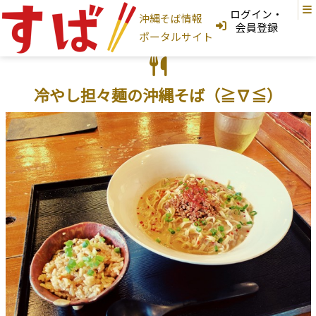
ログイン・
沖縄そば情報
ログインはこちら
会員登録
ポータルサイト
新規登録はこちら
フリーワード検索
冷やし担々麺の沖縄そば（≧∇≦）
沖縄そば家
地図から探す
現在地から探す
地域から探す
国頭村
大宜味村
東村
今帰仁村
本部町
名護市
宜野座村
恩納村
金武町
うるま市
読谷村
嘉手納町
沖縄市
北谷町
北中城村
宜野湾市
中城村
西原町
浦添市
那覇市
首里
与那原町
南風原町
豊見城市
南城市
八重瀬町
糸満市
宮古島
石垣島
大東島
そば家情報を新規登録
沖縄そば
カテゴリから探す