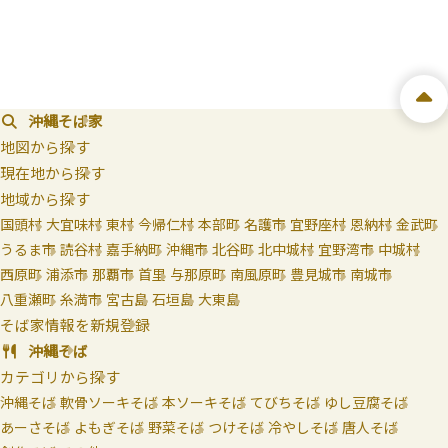
沖縄そば家
地図から探す
現在地から探す
地域から探す
国頭村
大宜味村
東村
今帰仁村
本部町
名護市
宜野座村
恩納村
金武町
うるま市
読谷村
嘉手納町
沖縄市
北谷町
北中城村
宜野湾市
中城村
西原町
浦添市
那覇市
首里
与那原町
南風原町
豊見城市
南城市
八重瀬町
糸満市
宮古島
石垣島
大東島
そば家情報を新規登録
沖縄そば
カテゴリから探す
沖縄そば
軟骨ソーキそば
本ソーキそば
てびちそば
ゆし豆腐そば
あーさそば
よもぎそば
野菜そば
つけそば
冷やしそば
唐人そば