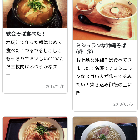
歓会そば食べた！
木灰汁で作った麺はじめて
ミシュランな沖縄そば
食べた！つるつるしこしこ
(@_@)
もっちりでおいしい(^^)/た
お上品な沖縄そば食べてき
だ三枚肉はふつうかなス
ました！名護で♪ミシュラ
ー...
ンなスゴい人が作ってるみ
たい！炊き込み御飯の上に
2015/12/11
四...
2018/05/31