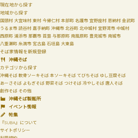
現在地から探す
地域から探す
国頭村
大宜味村
東村
今帰仁村
本部町
名護市
宜野座村
恩納村
金武町
うるま市
読谷村
嘉手納町
沖縄市
北谷町
北中城村
宜野湾市
中城村
西原町
浦添市
那覇市
首里
与那原町
南風原町
豊見城市
南城市
八重瀬町
糸満市
宮古島
石垣島
大東島
そば家情報を新規登録
沖縄そば
カテゴリから探す
沖縄そば
軟骨ソーキそば
本ソーキそば
てびちそば
ゆし豆腐そば
あーさそば
よもぎそば
野菜そば
つけそば
冷やしそば
唐人そば
創作そば
その他
沖縄そば製麺所
イベント情報
特集
『SUBA』について
サイトポリシー