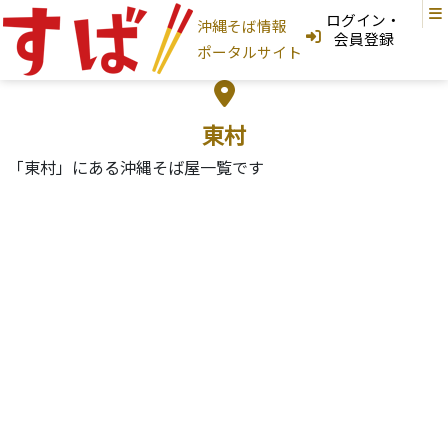
ログイン・
沖縄そば情報
ログインはこちら
会員登録
ポータルサイト
新規登録はこちら
フリーワード検索
東村
「東村」にある沖縄そば屋一覧です
沖縄そば家
地図から探す
現在地から探す
地域から探す
国頭村
大宜味村
東村
今帰仁村
本部町
名護市
宜野座村
恩納村
金武町
うるま市
読谷村
嘉手納町
沖縄市
北谷町
北中城村
宜野湾市
中城村
西原町
浦添市
那覇市
首里
与那原町
南風原町
豊見城市
南城市
八重瀬町
糸満市
宮古島
石垣島
大東島
そば家情報を新規登録
沖縄そば
カテゴリから探す