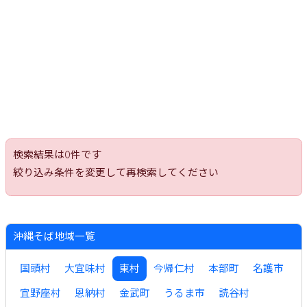
沖縄そば
軟骨ソーキそば
本ソーキそば
てびちそば
ゆし豆腐そば
あーさそば
よもぎそば
野菜そば
つけそば
冷やしそば
唐人そば
創作そば
その他
沖縄そば製麺所
イベント情報
特集
とじる
検索結果は0件です
絞り込み条件を変更して再検索してください
沖縄そば地域一覧
国頭村
大宜味村
東村
今帰仁村
本部町
名護市
宜野座村
恩納村
金武町
うるま市
読谷村