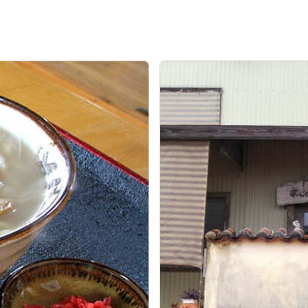
びちそば
ゆし豆腐そば
あーさそば
よもぎそば
野菜そば
つけそば
冷やし
とじる