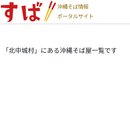
沖縄そば情報
ログインはこちら
ポータルサイト
新規登録はこちら
「北中城村」にある沖縄そば屋一覧です
沖縄そば家
地図から探す
現在地から探す
地域から探す
国頭村
大宜味村
東村
今帰仁村
本部町
名護
首里
与那原町
南風原町
豊見城市
南城市
八
そば家情報を新規登録
沖縄そば
カテゴリから探す