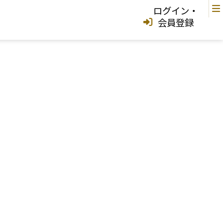
ログイン・
会員登録
中城村
宜野湾市
中城村
西原町
浦添市
那覇市