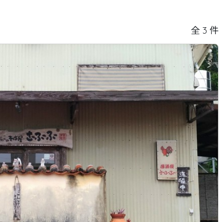
そば
唐人そば
創作そば
その他
全 3 件