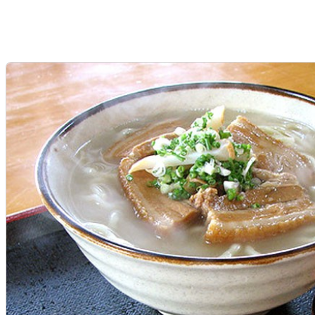
沖縄そば
軟骨ソーキそば
本ソーキそば
て
沖縄そば製麺所
イベント情報
特集