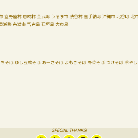
市
宜野座村
恩納村
金武町
うるま市
読谷村
嘉手納町
沖縄市
北谷町
北
重瀬町
糸満市
宮古島
石垣島
大東島
びちそば
ゆし豆腐そば
あーさそば
よもぎそば
野菜そば
つけそば
冷やし
SPECIAL THANKS!