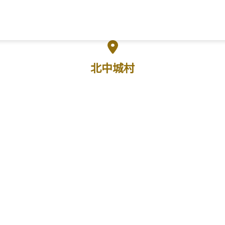
フリーワード検索
北中城村
市
宜野座村
恩納村
金武町
うるま市
読谷村
嘉手納町
沖縄市
北谷町
北
重瀬町
糸満市
宮古島
石垣島
大東島