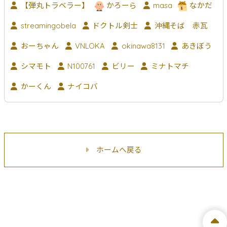
【弾丸トラベラー】
かろーら
masa
なかだ
streamingobela
ドクトル剣士
沖縄そば 赤瓦
おーちゃん
VNLOKA
okinawa8131
あきぼう
シマモト
N100761
ビリー
ミナトマチ
かーくん
ナイコバ
ホームへ戻る