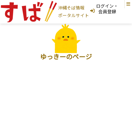
ログイン・
沖縄そば情報
ログインはこちら
会員登録
ポータルサイト
新規登録はこちら
フリーワード検索
沖縄そば家
ゆっきーのページ
地図から探す
現在地から探す
地域から探す
国頭村
大宜味村
東村
今帰仁村
本部町
名護市
宜野座村
恩納村
金武町
うるま市
読谷村
嘉手納町
沖縄市
北谷町
北中城村
宜野湾市
中城村
西原町
浦添市
那覇市
首里
与那原町
南風原町
豊見城市
南城市
八重瀬町
糸満市
宮古島
石垣島
大東島
そば家情報を新規登録
沖縄そば
カテゴリから探す