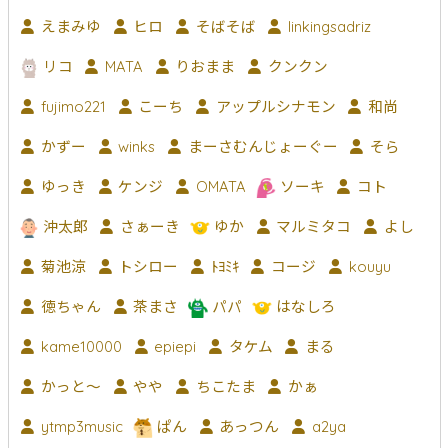
えまみゆ
ヒロ
そばそば
linkingsadriz
リコ
MATA
りおまま
クンクン
fujimo221
こーち
アップルシナモン
和尚
かずー
winks
まーさむんじょーぐー
そら
ゆっき
ケンジ
OMATA
ソーキ
コト
沖太郎
さぁーき
ゆか
マルミタコ
よし
菊池涼
トシロー
ﾄﾖﾐｷ
コージ
kouyu
徳ちゃん
茶まさ
パパ
はなしろ
kame10000
epiepi
タケム
まる
かっと〜
やや
ちこたま
かぁ
ytmp3music
ぱん
あっつん
a2ya