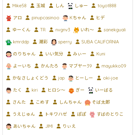
Mike58
玉城
しん
しゅー
toyot888
アロ
pinupcasinoo
Kちゃん
ヒデ
ゆーくん
TR
nvgnv3
いれ～
sanekguali
kmrddp
潮彩
sperry
SUBA CALIFORNIA
のりちゃん
いい気分
みぃー
Kuni
よーいち
かんたろ
マブヤー39
mayukko09
かなさしょくどう
jap
とーしー
oki-joe
たく
kiri
ヒロシ〜
ぎー
いーばる
さんた
こめす
しんちゃん
そば太郎
うえじゅん
トキワハゼ
ぽぽ
すばのとりこ
あいちゃん
JIMI
りぃえ