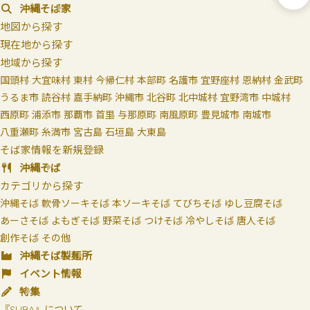
沖縄そば家
地図から探す
現在地から探す
地域から探す
国頭村
大宜味村
東村
今帰仁村
本部町
名護市
宜野座村
恩納村
金武町
うるま市
読谷村
嘉手納町
沖縄市
北谷町
北中城村
宜野湾市
中城村
西原町
浦添市
那覇市
首里
与那原町
南風原町
豊見城市
南城市
八重瀬町
糸満市
宮古島
石垣島
大東島
そば家情報を新規登録
沖縄そば
カテゴリから探す
沖縄そば
軟骨ソーキそば
本ソーキそば
てびちそば
ゆし豆腐そば
あーさそば
よもぎそば
野菜そば
つけそば
冷やしそば
唐人そば
創作そば
その他
沖縄そば製麺所
イベント情報
特集
『SUBA』について