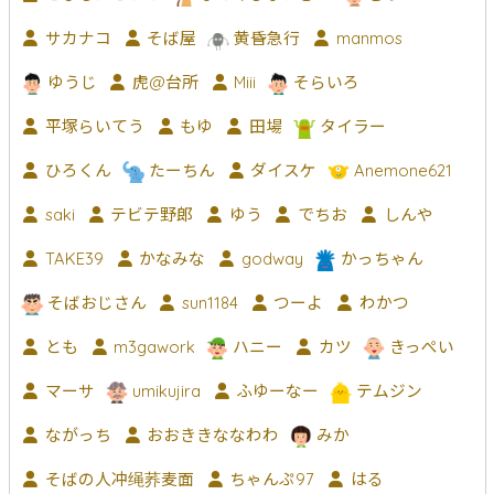
サカナコ
そば屋
黄昏急行
manmos
ゆうじ
虎@台所
Miii
そらいろ
平塚らいてう
もゆ
田場
タイラー
ひろくん
たーちん
ダイスケ
Anemone621
saki
テビテ野郎
ゆう
でちお
しんや
TAKE39
かなみな
godway
かっちゃん
そばおじさん
sun1184
つーよ
わかつ
とも
m3gawork
ハニー
カツ
きっぺい
マーサ
umikujira
ふゆーなー
テムジン
ながっち
おおききななわわ
みか
そばの人冲绳荞麦面
ちゃんぷ97
はる