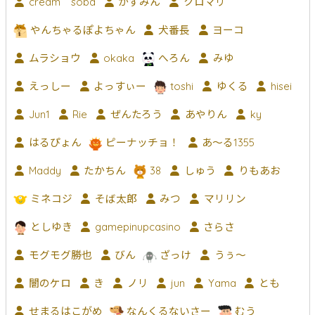
cream soba
かずみん
クロマリ
やんちゃるぽよちゃん
犬番長
ヨーコ
ムラショウ
okaka
へろん
みゆ
えっしー
よっすぃー
toshi
ゆくる
hisei
Jun1
Rie
ぜんたろう
あやりん
ky
はるぴょん
ピーナッチョ！
あ〜る1355
Maddy
たかちん
38
しゅう
りもあお
ミネコジ
そば太郎
みつ
マリリン
としゆき
gamepinupcasino
さらさ
モグモグ勝也
びん
ざっけ
うぅ～
闇のケロ
き
ノリ
jun
Yama
とも
せまるはこがめ
なんくるないさー
むう