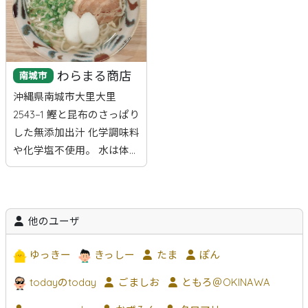
わらまる商店
南城市
沖縄県南城市大里大里
2543−1 鰹と昆布のさっぱり
した無添加出汁 化学調味料
や化学塩不使用。 水は体...
他のユーザ
ゆっきー
きっしー
たま
ぽん
todayのtoday
ごましお
ともろ＠OKINAWA