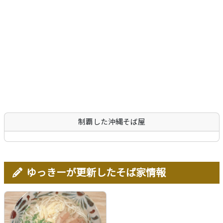
沖縄そば
軟骨ソーキそば
本ソーキそば
てびちそば
ゆし豆腐そば
あーさそば
よもぎそば
野菜そば
つけそば
冷やしそば
唐人そば
創作そば
その他
沖縄そば製麺所
イベント情報
特集
とじる
制覇した沖縄そば屋
ゆっきーが更新したそば家情報