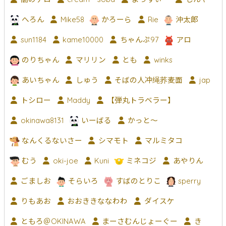
へろん
Mike58
かろーら
Rie
沖太郎
sun1184
kame10000
ちゃんぷ97
アロ
のりちゃん
マリリン
とも
winks
あいちゃん
しゅう
そばの人冲绳荞麦面
jap
トシロー
Maddy
【弾丸トラベラー】
okinawa8131
いーばる
かっと〜
なんくるないさー
シマモト
マルミタコ
むう
oki-joe
Kuni
ミネコジ
あやりん
ごましお
そらいろ
すばのとりこ
sperry
りもあお
おおききななわわ
ダイスケ
ともろ＠OKINAWA
まーさむんじょーぐー
き