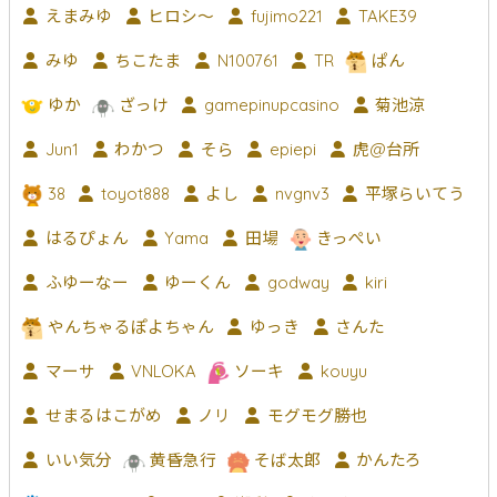
えまみゆ
ヒロシ〜
fujimo221
TAKE39
みゆ
ちこたま
N100761
TR
ぱん
ゆか
ざっけ
gamepinupcasino
菊池涼
Jun1
わかつ
そら
epiepi
虎@台所
38
toyot888
よし
nvgnv3
平塚らいてう
はるぴょん
Yama
田場
きっぺい
ふゆーなー
ゆーくん
godway
kiri
やんちゃるぽよちゃん
ゆっき
さんた
マーサ
VNLOKA
ソーキ
kouyu
せまるはこがめ
ノリ
モグモグ勝也
いい気分
黄昏急行
そば太郎
かんたろ