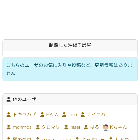
沖縄そば
軟骨ソーキそば
本ソーキそば
てびちそば
ゆし豆腐そば
あーさそば
よもぎそば
野菜そば
つけそば
冷やしそば
唐人そば
創作そば
その他
沖縄そば製麺所
イベント情報
制覇した沖縄そば屋
特集
とじる
こちらのユーザのお気に入りや投稿など、更新情報はありま
せん
他のユーザ
トキワハゼ
MATA
saki
ナイコバ
manmos
クロマリ
hisei
はる
Kちゃん
闇のケロ
cream soba
よっすぃー
しんや