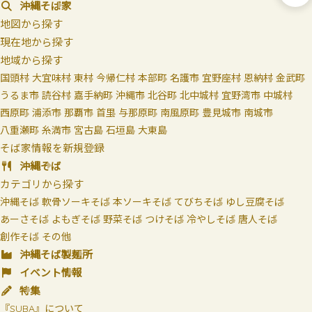
沖縄そば家
地図から探す
現在地から探す
地域から探す
国頭村
大宜味村
東村
今帰仁村
本部町
名護市
宜野座村
恩納村
金武町
うるま市
読谷村
嘉手納町
沖縄市
北谷町
北中城村
宜野湾市
中城村
西原町
浦添市
那覇市
首里
与那原町
南風原町
豊見城市
南城市
八重瀬町
糸満市
宮古島
石垣島
大東島
そば家情報を新規登録
沖縄そば
カテゴリから探す
沖縄そば
軟骨ソーキそば
本ソーキそば
てびちそば
ゆし豆腐そば
あーさそば
よもぎそば
野菜そば
つけそば
冷やしそば
唐人そば
創作そば
その他
沖縄そば製麺所
イベント情報
特集
『SUBA』について