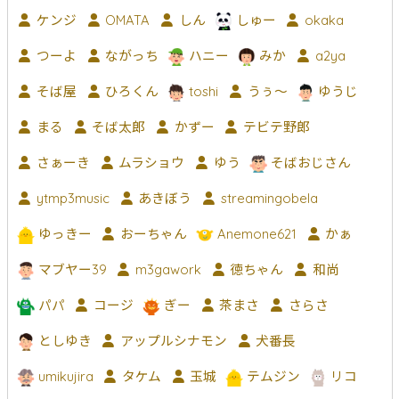
ケンジ
OMATA
しん
しゅー
okaka
つーよ
ながっち
ハニー
みか
a2ya
そば屋
ひろくん
toshi
うぅ～
ゆうじ
まる
そば太郎
かずー
テビテ野郎
さぁーき
ムラショウ
ゆう
そばおじさん
ytmp3music
あきぼう
streamingobela
ゆっきー
おーちゃん
Anemone621
かぁ
マブヤー39
m3gawork
徳ちゃん
和尚
パパ
コージ
ぎー
茶まさ
さらさ
としゆき
アップルシナモン
犬番長
umikujira
タケム
玉城
テムジン
リコ