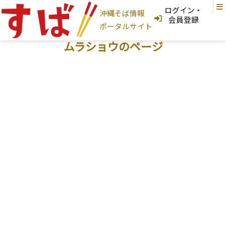
ログイン・
沖縄そば情報
ログインはこちら
会員登録
ポータルサイト
新規登録はこちら
フリーワード検索
ムラショウのページ
沖縄そば家
地図から探す
現在地から探す
地域から探す
国頭村
大宜味村
東村
今帰仁村
本部町
名護市
宜野座村
恩納村
金武町
うるま市
読谷村
嘉手納町
沖縄市
北谷町
北中城村
宜野湾市
中城村
西原町
浦添市
那覇市
首里
与那原町
南風原町
豊見城市
南城市
八重瀬町
糸満市
宮古島
石垣島
大東島
そば家情報を新規登録
沖縄そば
カテゴリから探す