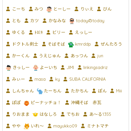
こーち
みつ
とーしー
りぃえ
びん
とも
カツ
かなみな
todayのtoday
ゆくる
ﾄﾖﾐｷ
ビリー
えっしー
ドクトル剣士
そばそば
kmrddp
ぜんたろう
かーくん
うえじゅん
あっつん
jun
きっしー
よーいち
JIMI
linkingsadriz
みぃー
masa
ky
SUBA CALIFORNIA
しんちゃん
たーちん
たかちん
ぽん
Miii
ぽぽ
ピーナッチョ！
沖縄そば 赤瓦
りおまま
はなしろ
でちお
あ〜る1355
やや
いれ～
mayukko09
ミナトマチ