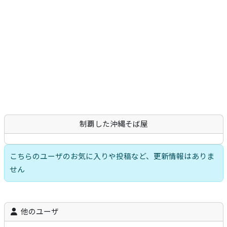
沖縄そば
軟骨ソーキそば
本ソーキそば
てびちそば
ゆし豆腐そば
あーさそば
よもぎそば
野菜そば
つけそば
冷やしそば
唐人そば
創作そば
その他
沖縄そば製麺所
イベント情報
特集
とじる
制覇した沖縄そば屋
こちらのユーザのお気に入りや投稿など、更新情報はありま
せん
他のユーザ