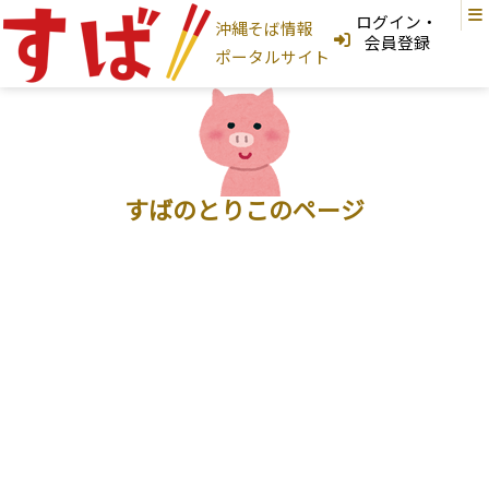
ログイン・
沖縄そば情報
ログインはこちら
会員登録
ポータルサイト
新規登録はこちら
フリーワード検索
沖縄そば家
すばのとりこのページ
地図から探す
現在地から探す
地域から探す
国頭村
大宜味村
東村
今帰仁村
本部町
名護市
宜野座村
恩納村
金武町
うるま市
読谷村
嘉手納町
沖縄市
北谷町
北中城村
宜野湾市
中城村
西原町
浦添市
那覇市
首里
与那原町
南風原町
豊見城市
南城市
八重瀬町
糸満市
宮古島
石垣島
大東島
そば家情報を新規登録
沖縄そば
カテゴリから探す