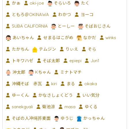
かぁ
oki-joe
そらいろ
たく
ともろ＠OKINAWA
わかつ
ヨーコ
SUBA CALIFORNIA
とーしー
そばおじさん
あいちゃん
せまるはこがめ
なかだ
winks
たかちん
テムジン
りぃえ
そら
トキワハゼ
そば太郎
epiepi
Jun1
沖太郎
Kちゃん
ミナトマチ
沖縄そば 赤瓦
kiri
まる
okaka
ゆーくん
かなさしょくどう
いい気分
sanekguali
菊池涼
masa
ゆくる
そばの人冲绳荞麦面
ゆうじ
かっちゃん