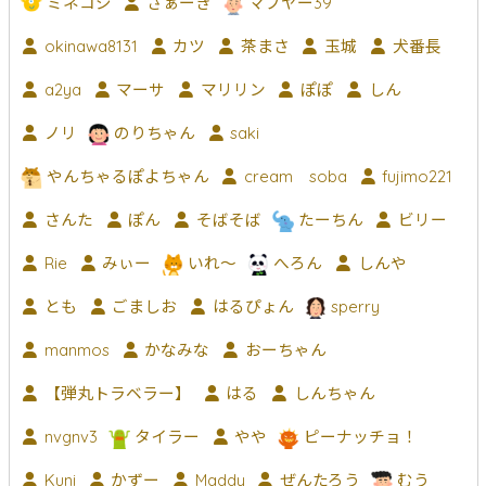
ミネコジ
さぁーき
マブヤー39
okinawa8131
カツ
茶まさ
玉城
犬番長
a2ya
マーサ
マリリン
ぽぽ
しん
ノリ
のりちゃん
saki
やんちゃるぽよちゃん
cream soba
fujimo221
さんた
ぽん
そばそば
たーちん
ビリー
Rie
みぃー
いれ～
へろん
しんや
とも
ごましお
はるぴょん
sperry
manmos
かなみな
おーちゃん
【弾丸トラベラー】
はる
しんちゃん
nvgnv3
タイラー
やや
ピーナッチョ！
Kuni
かずー
Maddy
ぜんたろう
むう