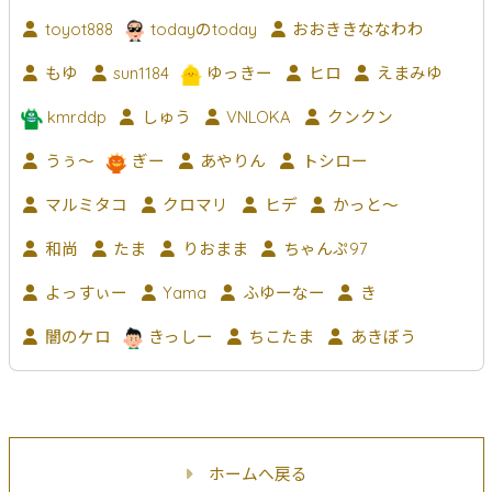
toyot888
todayのtoday
おおききななわわ
もゆ
sun1184
ゆっきー
ヒロ
えまみゆ
kmrddp
しゅう
VNLOKA
クンクン
うぅ～
ぎー
あやりん
トシロー
マルミタコ
クロマリ
ヒデ
かっと〜
和尚
たま
りおまま
ちゃんぷ97
よっすぃー
Yama
ふゆーなー
き
闇のケロ
きっしー
ちこたま
あきぼう
ホームへ戻る