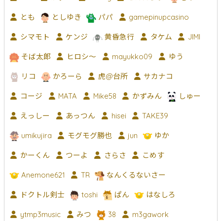
とも
としゆき
パパ
gamepinupcasino
シマモト
ケンジ
黄昏急行
タケム
JIMI
そば太郎
ヒロシ〜
mayukko09
ゆう
リコ
かろーら
虎@台所
サカナコ
コージ
MATA
Mike58
かずみん
しゅー
えっしー
あっつん
hisei
TAKE39
umikujira
モグモグ勝也
jun
ゆか
かーくん
つーよ
さらさ
こめす
Anemone621
TR
なんくるないさー
ドクトル剣士
toshi
ぱん
はなしろ
ytmp3music
みつ
38
m3gawork