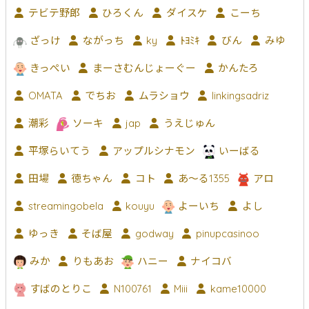
テビテ野郎
ひろくん
ダイスケ
こーち
ざっけ
ながっち
ky
ﾄﾖﾐｷ
びん
みゆ
きっぺい
まーさむんじょーぐー
かんたろ
OMATA
でちお
ムラショウ
linkingsadriz
潮彩
ソーキ
jap
うえじゅん
平塚らいてう
アップルシナモン
いーばる
田場
徳ちゃん
コト
あ〜る1355
アロ
streamingobela
kouyu
よーいち
よし
ゆっき
そば屋
godway
pinupcasinoo
みか
りもあお
ハニー
ナイコバ
すばのとりこ
N100761
Miii
kame10000