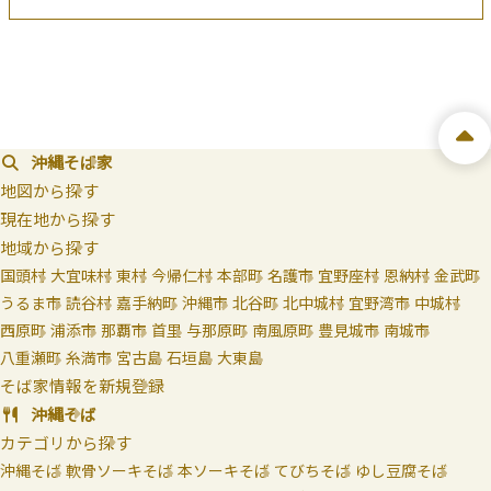
沖縄そば家
地図から探す
現在地から探す
地域から探す
国頭村
大宜味村
東村
今帰仁村
本部町
名護市
宜野座村
恩納村
金武町
うるま市
読谷村
嘉手納町
沖縄市
北谷町
北中城村
宜野湾市
中城村
西原町
浦添市
那覇市
首里
与那原町
南風原町
豊見城市
南城市
八重瀬町
糸満市
宮古島
石垣島
大東島
そば家情報を新規登録
沖縄そば
カテゴリから探す
沖縄そば
軟骨ソーキそば
本ソーキそば
てびちそば
ゆし豆腐そば