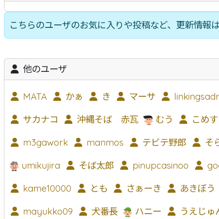
沖縄そば
軟骨ソーキそば
本ソーキそば
て
こちらのユーザのお気に入りや投稿など、更新情報
沖縄そば製麺所
イベント情報
特集
他のユーザ
MATA
かぁ
き
マーサ
linkingsadr
サカナコ
沖縄そば 赤瓦
むう
こめす
m3gawork
manmos
テビテ野郎
そ
umikujira
そば太郎
pinupcasinoo
go
kame10000
とも
さぁーき
あきぼう
mayukko09
犬番長
ハニー
うえじゅ