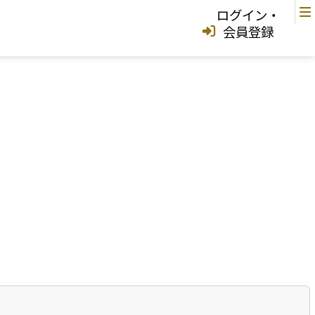
ログイン・
会員登録
中城村
宜野湾市
中城村
西原町
浦添市
那覇市