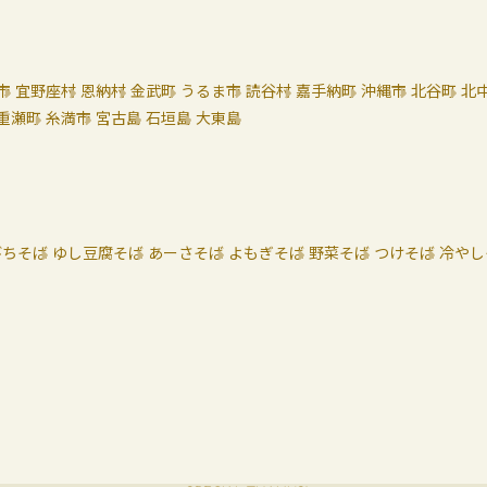
市
宜野座村
恩納村
金武町
うるま市
読谷村
嘉手納町
沖縄市
北谷町
北
重瀬町
糸満市
宮古島
石垣島
大東島
びちそば
ゆし豆腐そば
あーさそば
よもぎそば
野菜そば
つけそば
冷やし