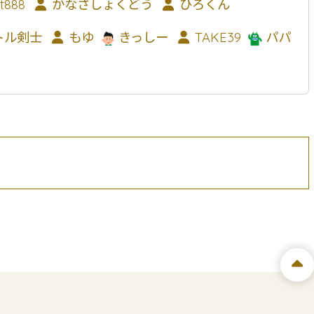
t888
かなさしょくどう
ひろくん
トル剣士
もゆ
きっしー
TAKE39
パパ