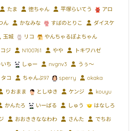
たま
徳ちゃん
平塚らいてう
アロ
つん
かなみな
すばのとりこ
ダイスケ
玉城
リコ
やんちゃるぽよちゃん
コジ
N100761
やや
トキワハゼ
ーいち
しゅー
nvgnv3
うぅ～
ミタコ
ちゃんぷ97
sperry
okaka
りおまま
としゆき
ケンジ
kouyu
かんたろ
いーばる
しゅう
はなしろ
ジ
おおききななわわ
さんた
でちお