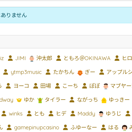
びちそば
ゆし豆腐そば
あーさそば
よもぎそば
野菜そば
つけそば
冷やし
はありません
とじる
iz
JIMI
沖太郎
ともろ＠OKINAWA
ヒロ
ytmp3music
たかちん
ぎー
アップル
ら
ヨーコ
田場
こーち
ぽぽ
マブヤー
dway
ゆか
タイラー
ながっち
ゆっきー
winks
とも
ヒデ
Maddy
ゆうじ
ん
gamepinupcasino
ふゆーなー
はる