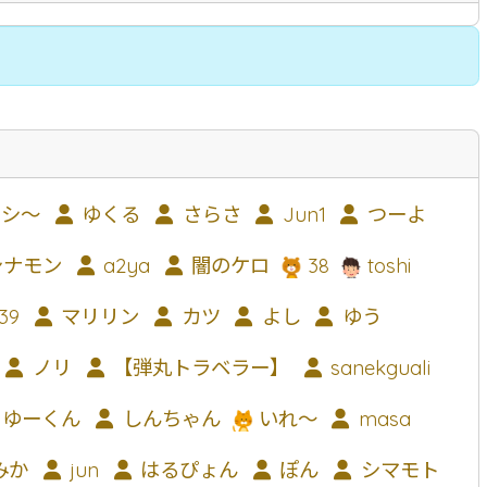
そば
唐人そば
創作そば
その他
シ〜
ゆくる
さらさ
Jun1
つーよ
シナモン
a2ya
闇のケロ
38
toshi
39
マリリン
カツ
よし
ゆう
ノリ
【弾丸トラベラー】
sanekguali
ゆーくん
しんちゃん
いれ～
masa
みか
jun
はるぴょん
ぽん
シマモト