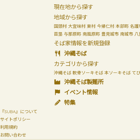
現在地から探す
地域から探す
国頭村
大宜味村
東村
今帰仁村
本部町
名護
首里
与那原町
南風原町
豊見城市
南城市
八
そば家情報を新規登録
沖縄そば
カテゴリから探す
沖縄そば
軟骨ソーキそば
本ソーキそば
て
沖縄そば製麺所
イベント情報
特集
『SUBA』について
サイトポリシー
利用規約
お問い合わせ