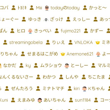
コバ
ﾄﾖﾐｷ
Miii
todayのtoday
かっと〜
じょーぐー
ゆっき
ざっけ
えっしー
あっ
ぱん
ヒロ
きっぺい
fujimo221
かずー
streamingobela
りぃえ
VNLOKA
ミネ
りちゃん
せまるはこがめ
Anemone621
よ
なかだ
ky
ムラショウ
とーしー
マル
なんくるないさー
わかつ
しんや
ちこたま
ら
ぜんたろう
ミナトマチ
kiri
Kちゃん
uni
えまみゆ
あいちゃん
sun1184
コー