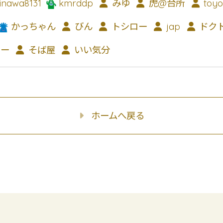
inawa8131
kmrddp
みゆ
虎@台所
toyo
かっちゃん
びん
トシロー
jap
ドク
ぃー
そば屋
いい気分
ホームへ戻る