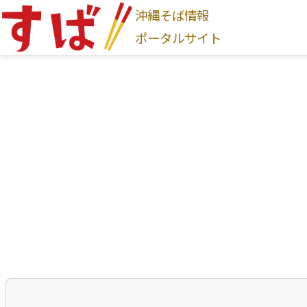
沖縄そば情報
ログインはこちら
ポータルサイト
新規登録はこちら
沖縄そば家
地図から探す
現在地から探す
地域から探す
国頭村
大宜味村
東村
今帰仁村
本部町
名護
首里
与那原町
南風原町
豊見城市
南城市
八
そば家情報を新規登録
沖縄そば
カテゴリから探す