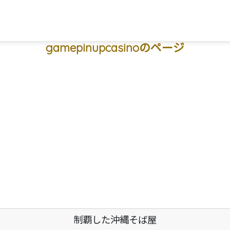
フリーワード検索
gamepinupcasinoのページ
市
宜野座村
恩納村
金武町
うるま市
読谷村
嘉手納町
沖縄市
北谷町
北
重瀬町
糸満市
宮古島
石垣島
大東島
制覇した沖縄そば屋