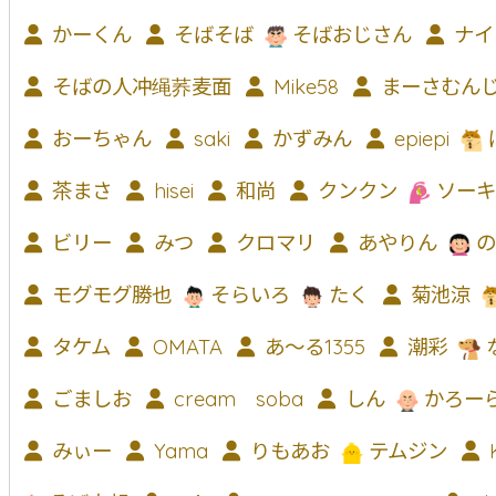
かーくん
そばそば
そばおじさん
ナイ
そばの人冲绳荞麦面
Mike58
まーさむん
おーちゃん
saki
かずみん
epiepi
茶まさ
hisei
和尚
クンクン
ソーキ
ビリー
みつ
クロマリ
あやりん
の
モグモグ勝也
そらいろ
たく
菊池涼
タケム
OMATA
あ〜る1355
潮彩
ごましお
cream soba
しん
かろー
みぃー
Yama
りもあお
テムジン
K