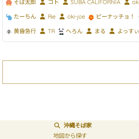
そば太郎
コト
SUBA CALIFORNIA
ok
たーちん
Rie
oki-joe
ピーナッチョ！
黄昏急行
TR
へろん
まる
よっす
沖縄そば家
地図から探す