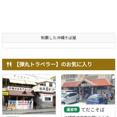
沖縄そば
軟骨ソーキそば
本ソーキそば
てびちそば
ゆし豆腐そば
あーさそば
よもぎそば
野菜そば
つけそば
冷やしそば
唐人そば
創作そば
その他
沖縄そば製麺所
イベント情報
制覇した沖縄そば屋
特集
とじる
【弾丸トラベラー】のお気に入り
てだこそば
浦添市