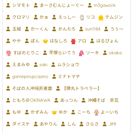
シマモト
まーさむんじょーぐー
m3gawork
クロマリ
かぁ
えっしー
リコ
テムジン
玉城
かーくん
かんたろ
sun1184
うぅ～
やや
ぽん
はなしろ
アロ
はるぴょん
すばのとりこ
平塚らいてう
ソーキ
okaka
えまみゆ
saki
ムラショウ
gamepinupcasino
ミナトマチ
そばの人冲绳荞麦面
【弾丸トラベラー】
ともろ＠OKINAWA
あっつん
沖縄そば 赤瓦
もゆ
かずみん
ゆか
こーち
よーいち
ダイスケ
あやりん
しん
さらさ
JIMI