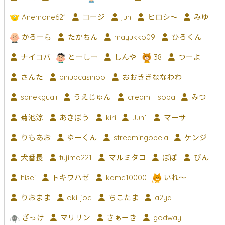
Anemone621
コージ
jun
ヒロシ〜
みゆ
かろーら
たかちん
mayukko09
ひろくん
ナイコバ
とーしー
しんや
38
つーよ
さんた
pinupcasinoo
おおききななわわ
sanekguali
うえじゅん
cream soba
みつ
菊池涼
あきぼう
kiri
Jun1
マーサ
りもあお
ゆーくん
streamingobela
ケンジ
犬番長
fujimo221
マルミタコ
ぽぽ
びん
hisei
トキワハゼ
kame10000
いれ～
りおまま
oki-joe
ちこたま
a2ya
ざっけ
マリリン
さぁーき
godway