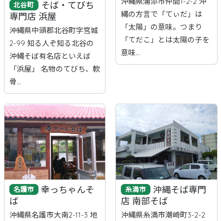
沖縄県浦添市仲間1-2-2 沖
そば・てびち
北谷町
縄の方言で「てぃだ」は
専門店 浜屋
「太陽」の意味。つまり
沖縄県中頭郡北谷町字宮城
「てだこ」とは太陽の子を
2-99 知る人ぞ知る北谷の
意味...
沖縄そば有名店といえば
「浜屋」 名物のてびち、軟
骨...
幸っちゃんそ
沖縄そば専門
名護市
糸満市
ば
店 南部そば
沖縄県名護市大南2-11-3 地
沖縄県糸満市潮崎町3-2-2