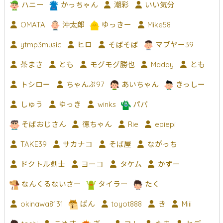
ハニー
かっちゃん
潮彩
いい気分
OMATA
沖太郎
ゆっきー
Mike58
ytmp3music
ヒロ
そばそば
マブヤー39
茶まさ
とも
モグモグ勝也
Maddy
とも
トシロー
ちゃんぷ97
あいちゃん
きっしー
しゅう
ゆっき
winks
パパ
そばおじさん
徳ちゃん
Rie
epiepi
TAKE39
サカナコ
そば屋
ながっち
ドクトル剣士
ヨーコ
タケム
かずー
なんくるないさー
タイラー
たく
okinawa8131
ぱん
toyot888
き
Miii