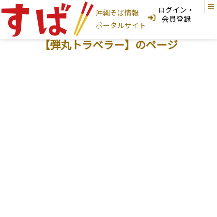
ログイン・
沖縄そば情報
ログインはこちら
会員登録
ポータルサイト
新規登録はこちら
フリーワード検索
【弾丸トラベラー】のページ
沖縄そば家
地図から探す
現在地から探す
地域から探す
国頭村
大宜味村
東村
今帰仁村
本部町
名護市
宜野座村
恩納村
金武町
うるま市
読谷村
嘉手納町
沖縄市
北谷町
北中城村
宜野湾市
中城村
西原町
浦添市
那覇市
首里
与那原町
南風原町
豊見城市
南城市
八重瀬町
糸満市
宮古島
石垣島
大東島
そば家情報を新規登録
沖縄そば
カテゴリから探す