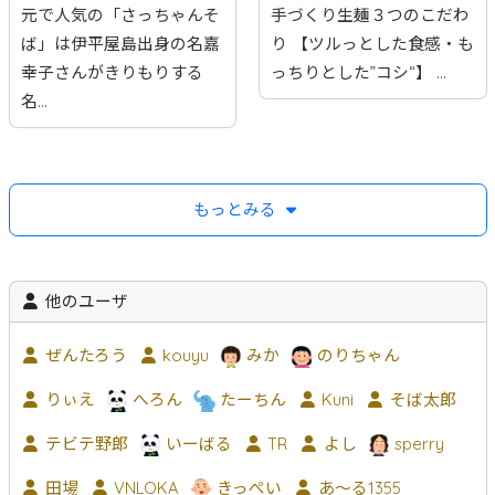
元で人気の「さっちゃんそ
手づくり生麺３つのこだわ
ば」は伊平屋島出身の名嘉
り 【ツルっとした食感・も
幸子さんがきりもりする
っちりとした”コシ“】 ...
名...
もっとみる
他のユーザ
ぜんたろう
kouyu
みか
のりちゃん
りぃえ
へろん
たーちん
Kuni
そば太郎
テビテ野郎
いーばる
TR
よし
sperry
田場
VNLOKA
きっぺい
あ〜る1355