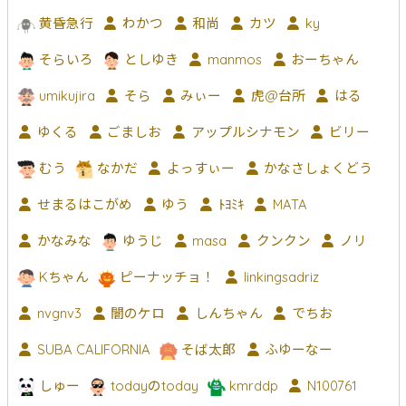
黄昏急行
わかつ
和尚
カツ
ky
そらいろ
としゆき
manmos
おーちゃん
umikujira
そら
みぃー
虎@台所
はる
ゆくる
ごましお
アップルシナモン
ビリー
むう
なかだ
よっすぃー
かなさしょくどう
せまるはこがめ
ゆう
ﾄﾖﾐｷ
MATA
かなみな
ゆうじ
masa
クンクン
ノリ
Kちゃん
ピーナッチョ！
linkingsadriz
nvgnv3
闇のケロ
しんちゃん
でちお
SUBA CALIFORNIA
そば太郎
ふゆーなー
しゅー
todayのtoday
kmrddp
N100761