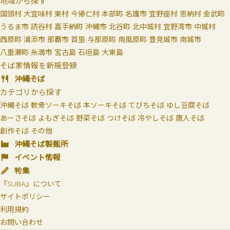
地域から探す
国頭村
大宜味村
東村
今帰仁村
本部町
名護市
宜野座村
恩納村
金武町
うるま市
読谷村
嘉手納町
沖縄市
北谷町
北中城村
宜野湾市
中城村
西原町
浦添市
那覇市
首里
与那原町
南風原町
豊見城市
南城市
八重瀬町
糸満市
宮古島
石垣島
大東島
そば家情報を新規登録
沖縄そば
カテゴリから探す
沖縄そば
軟骨ソーキそば
本ソーキそば
てびちそば
ゆし豆腐そば
あーさそば
よもぎそば
野菜そば
つけそば
冷やしそば
唐人そば
創作そば
その他
沖縄そば製麺所
イベント情報
特集
『SUBA』について
サイトポリシー
利用規約
お問い合わせ