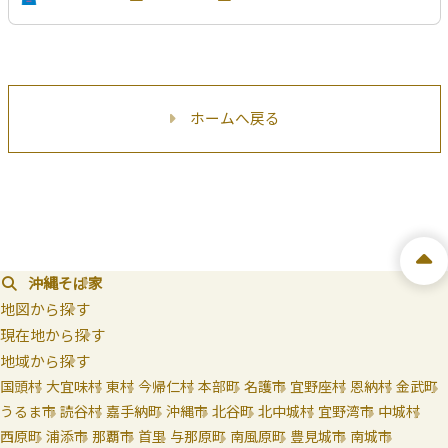
ホームへ戻る
沖縄そば家
地図から探す
現在地から探す
地域から探す
国頭村
大宜味村
東村
今帰仁村
本部町
名護市
宜野座村
恩納村
金武町
うるま市
読谷村
嘉手納町
沖縄市
北谷町
北中城村
宜野湾市
中城村
西原町
浦添市
那覇市
首里
与那原町
南風原町
豊見城市
南城市