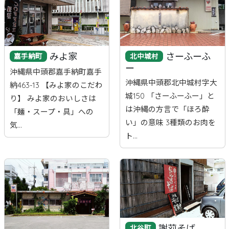
みよ家
さーふーふ
嘉手納町
北中城村
ー
沖縄県中頭郡嘉手納町嘉手
沖縄県中頭郡北中城村字大
納463-13 【みよ家のこだわ
城150 「さーふーふー」と
り】 みよ家のおいしさは
は沖縄の方言で「ほろ酔
「麺・スープ・具」への
い」の意味 3種類のお肉を
気...
ト...
謝苅そば
北谷町