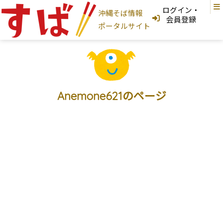
ログイン・
沖縄そば情報
ログインはこちら
会員登録
ポータルサイト
新規登録はこちら
フリーワード検索
沖縄そば家
Anemone621のページ
地図から探す
現在地から探す
地域から探す
国頭村
大宜味村
東村
今帰仁村
本部町
名護市
宜野座村
恩納村
金武町
うるま市
読谷村
嘉手納町
沖縄市
北谷町
北中城村
宜野湾市
中城村
西原町
浦添市
那覇市
首里
与那原町
南風原町
豊見城市
南城市
八重瀬町
糸満市
宮古島
石垣島
大東島
そば家情報を新規登録
沖縄そば
カテゴリから探す