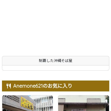
沖縄そば
軟骨ソーキそば
本ソーキそば
てびちそば
ゆし豆腐そば
あーさそば
よもぎそば
野菜そば
つけそば
冷やしそば
唐人そば
創作そば
その他
沖縄そば製麺所
イベント情報
特集
とじる
制覇した沖縄そば屋
Anemone621のお気に入り