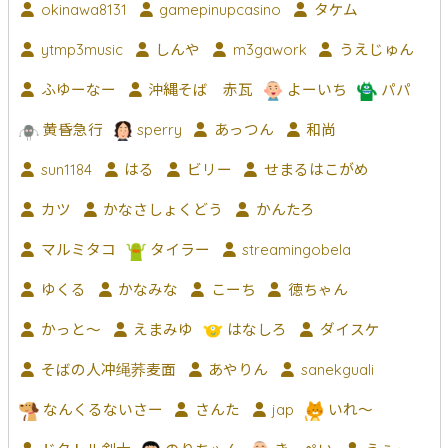
okinawa8131
gamepinupcasino
タケム
ytmp3music
しんや
m3gawork
うえじゅん
ふゆーなー
沖縄そば 赤瓦
よーいち
パパ
黄昏急行
sperry
あっつん
和尚
sun1184
はる
ビリー
せまるはこがめ
カツ
かなさしょくどう
かんたろ
マルミタコ
タイラー
streamingobela
ゆくる
かなみな
こーち
徳ちゃん
かっと〜
えまみゆ
はなしろ
ダイスケ
そばの人冲绳荞麦面
あやりん
sanekguali
なんくるないさー
さんた
jap
いれ～