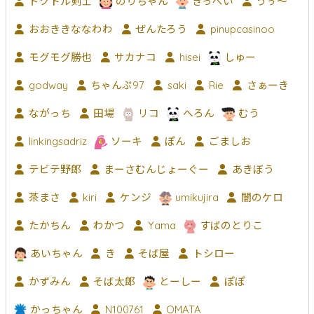
ドクトル剣士
のりちゃん
きっぺい
うぅ～
おおききななわわ
ぜんたろう
pinupcasinoo
モグモグ勝也
サカナコ
hisei
しゅー
godway
ちゃんぷ97
saki
Rie
さぁーき
ながっち
田場
リコ
へろん
むう
linkingsadriz
ソーキ
ぽん
ごましお
テビテ野郎
まーさむんじょーぐー
あきぼう
茶まさ
kiri
ケンジ
umikujira
闇のケロ
たかちん
わかつ
Yama
すばのとりこ
あいちゃん
き
そば屋
トシロー
かずみん
そば太郎
とーしー
ぽぽ
かっちゃん
N100761
OMATA