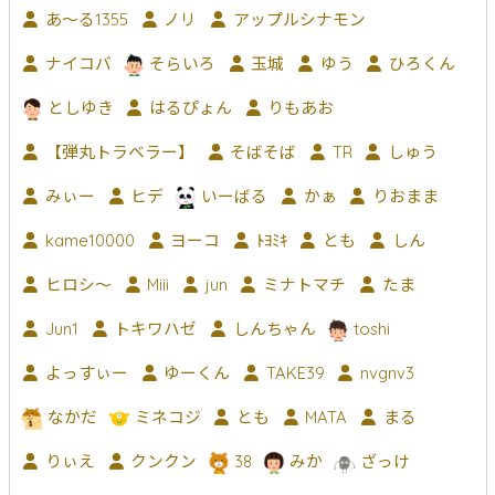
あ〜る1355
ノリ
アップルシナモン
ナイコバ
そらいろ
玉城
ゆう
ひろくん
としゆき
はるぴょん
りもあお
【弾丸トラベラー】
そばそば
TR
しゅう
みぃー
ヒデ
いーばる
かぁ
りおまま
kame10000
ヨーコ
ﾄﾖﾐｷ
とも
しん
ヒロシ〜
Miii
jun
ミナトマチ
たま
Jun1
トキワハゼ
しんちゃん
toshi
よっすぃー
ゆーくん
TAKE39
nvgnv3
なかだ
ミネコジ
とも
MATA
まる
りぃえ
クンクン
38
みか
ざっけ