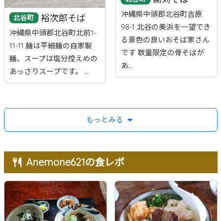
沖縄県中頭郡北谷町吉原
裕次郎そば
北谷町
98-1 北谷の美浜を一望でき
沖縄県中頭郡北谷町北前1-
る景色の良いおそば家さん
11-11 麺は平細麺の自家製
です 数量限定の骨そばが
麺、スープは塩分控えめの
あ...
あっさりスープです。 ...
もっとみる
Anemone621の食レポ