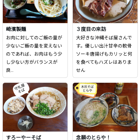
崎濱製麺
３度目の来訪
お肉に対してのご飯の量が
大好きな沖縄そば屋さんで
少ないご飯の量を変えない
す。優しい出汁甘辛の軟骨
のであれば、お肉はもう少
ソーキ唐揚げもカリッと何
し少ない方がバランスが
を食べてもハズレはありま
良...
せん
すろーやーそば
念願のとらや！