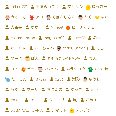
fujimo221
平塚らいてう
マリリン
ゆっきー
かろーら
アロ
そばおじさん
たく
ゆか
犬番長
かずー
Mike58
ピーナッチョ！
cream soba
mayukko09
コージ
みつ
かーくん
おーちゃん
todayのtoday
そら
つーよ
ぱん
ともろ＠OKINAWA
びん
コト
ぎー
Kちゃん
ムラショウ
kmrddp
たーちん
さらさ
a2ya
潮彩
ゆうじ
もゆ
マーサ
ちこたま
ゆっき
winks
epiepi
kouyu
クロマリ
ky
こめす
SUBA CALIFORNIA
シマモト
テムジン