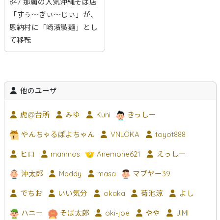
847 那覇の人気沖縄そば店
「すぅ〜ぎぃ〜じぃ」が、
恩納村に「崎濱製麺」とし
て移転
他のユーザ
虎@台所
みゆ
Kuni
きっしー
やんちゃるぽよちゃん
VNLOKA
toyot888
ヒロ
manmos
Anemone621
えっしー
沖太郎
Maddy
masa
マブヤー39
でちお
いい気分
okaka
菊池涼
よし
ハニー
そば太郎
oki-joe
やや
JIMI