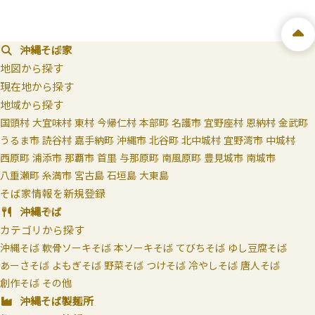
沖縄そば家
地図から探す
現在地から探す
地域から探す
国頭村
大宜味村
東村
今帰仁村
本部町
名護市
宜野座村
恩納村
金武町
うるま市
読谷村
嘉手納町
沖縄市
北谷町
北中城村
宜野湾市
中城村
西原町
浦添市
那覇市
首里
与那原町
南風原町
豊見城市
南城市
八重瀬町
糸満市
宮古島
石垣島
大東島
そば家情報を新規登録
沖縄そば
カテゴリから探す
沖縄そば
軟骨ソーキそば
本ソーキそば
てびちそば
ゆし豆腐そば
あーさそば
よもぎそば
野菜そば
つけそば
冷やしそば
唐人そば
創作そば
その他
沖縄そば製麺所