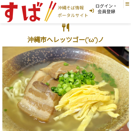
ログイン・
沖縄そば情報
ログインはこちら
会員登録
ポータルサイト
新規登録はこちら
フリーワード検索
沖縄市へレッツゴー('ω')ノ
沖縄そば家
地図から探す
現在地から探す
地域から探す
国頭村
大宜味村
東村
今帰仁村
本部町
名護市
宜野座村
恩納村
金武町
うるま市
読谷村
嘉手納町
沖縄市
北谷町
北中城村
宜野湾市
中城村
西原町
浦添市
那覇市
首里
与那原町
南風原町
豊見城市
南城市
八重瀬町
糸満市
宮古島
石垣島
大東島
そば家情報を新規登録
沖縄そば
カテゴリから探す