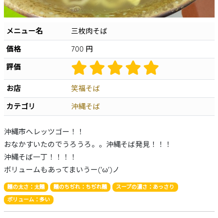
沖縄そば
軟骨ソーキそば
本ソーキそば
てびちそば
ゆし豆腐そば
あーさそば
よもぎそば
野菜そば
つけそば
冷やしそば
唐人そば
メニュー名
三枚肉そば
創作そば
その他
沖縄そば製麺所
価格
700 円
イベント情報
評価
特集
お店
笑福そば
とじる
カテゴリ
沖縄そば
沖縄市へレッツゴー！！
おなかすいたのでうろうろ。。沖縄そば発見！！！
沖縄そば一丁！！！！
ボリュームもあってまいうー('ω')ノ
麺の太さ：太麺
麺のちぢれ：ちぢれ麺
スープの濃さ：あっさり
ボリューム：多い