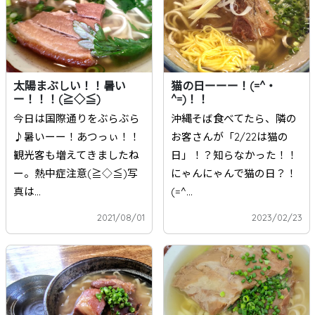
太陽まぶしい！！暑い
猫の日ーーー！(=^・
ー！！！(≧◇≦)
^=)！！
今日は国際通りをぶらぶら
沖縄そば食べてたら、隣の
♪暑いーー！あつっぃ！！
お客さんが「2/22は猫の
観光客も増えてきましたね
日」！？知らなかった！！
ー。熱中症注意(≧◇≦)写
にゃんにゃんで猫の日？！
真は...
(=^...
2021/08/01
2023/02/23