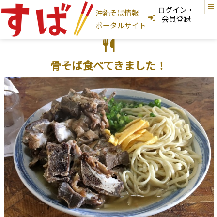
ログイン・
沖縄そば情報
ログインはこちら
会員登録
ポータルサイト
新規登録はこちら
フリーワード検索
骨そば食べてきました！
沖縄そば家
地図から探す
現在地から探す
地域から探す
国頭村
大宜味村
東村
今帰仁村
本部町
名護市
宜野座村
恩納村
金武町
うるま市
読谷村
嘉手納町
沖縄市
北谷町
北中城村
宜野湾市
中城村
西原町
浦添市
那覇市
首里
与那原町
南風原町
豊見城市
南城市
八重瀬町
糸満市
宮古島
石垣島
大東島
そば家情報を新規登録
沖縄そば
カテゴリから探す