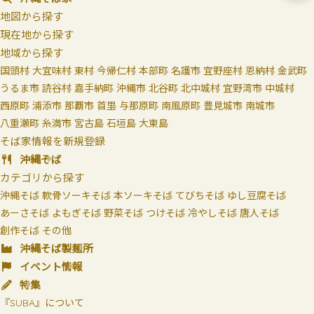
地図から探す
現在地から探す
地域から探す
国頭村
大宜味村
東村
今帰仁村
本部町
名護市
宜野座村
恩納村
金武町
うるま市
読谷村
嘉手納町
沖縄市
北谷町
北中城村
宜野湾市
中城村
西原町
浦添市
那覇市
首里
与那原町
南風原町
豊見城市
南城市
八重瀬町
糸満市
宮古島
石垣島
大東島
そば家情報を新規登録
沖縄そば
カテゴリから探す
沖縄そば
軟骨ソーキそば
本ソーキそば
てびちそば
ゆし豆腐そば
あーさそば
よもぎそば
野菜そば
つけそば
冷やしそば
唐人そば
創作そば
その他
沖縄そば製麺所
イベント情報
特集
『SUBA』について