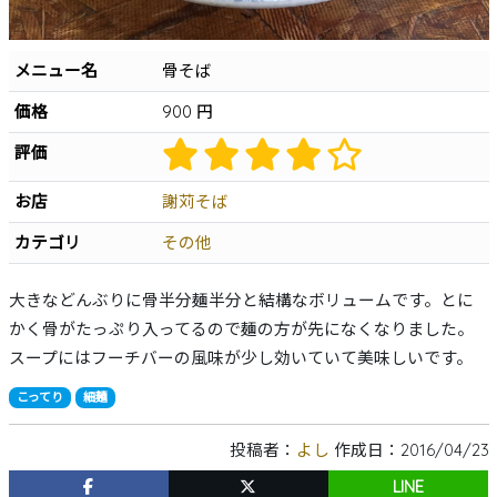
沖縄そば
軟骨ソーキそば
本ソーキそば
てびちそば
ゆし豆腐そば
あーさそば
よもぎそば
野菜そば
つけそば
冷やしそば
唐人そば
メニュー名
骨そば
創作そば
その他
沖縄そば製麺所
価格
900 円
イベント情報
評価
特集
お店
謝苅そば
とじる
カテゴリ
その他
大きなどんぶりに骨半分麺半分と結構なボリュームです。とに
かく骨がたっぷり入ってるので麺の方が先になくなりました。
スープにはフーチバーの風味が少し効いていて美味しいです。
こってり
細麺
投稿者：
よし
作成日：2016/04/23
LINE