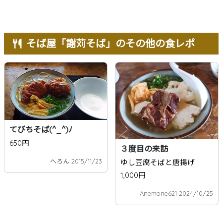
そば屋「謝苅そば」のその他の食レポ
てびちそば(^_^)ﾉ
650円
３度目の来訪
へろん 2015/11/23
ゆし豆腐そばと唐揚げ
1,000円
Anemone621 2024/10/25