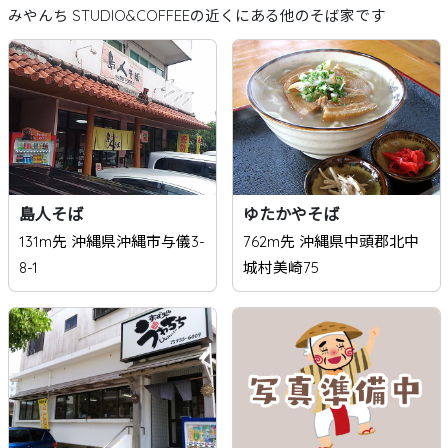
みやんち STUDIO&COFFEEの近くにある他のそば家です
島人そば
ゆたかやそば
131m先 沖縄県沖縄市与儀3-
762m先 沖縄県中頭郡北中
8-1
城村美崎75