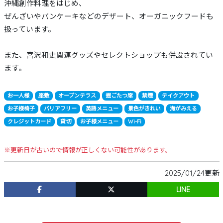
沖縄創作料理をはじめ、
ぜんざいやパンケーキなどのデザート、オーガニックフードも
扱っています。
また、宮沢和史関連グッズやセレクトショップも併設されてい
ます。
お一人様
座敷
オープンテラス
掘ごたつ席
禁煙
テイクアウト
お子様椅子
バリアフリー
英語メニュー
景色がきれい
海がみえる
クレジットカード
貸切
お子様メニュー
Wi-Fi
※更新日が古いので情報が正しくない可能性があります。
2025/01/24更新
LINE