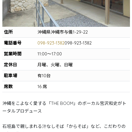
沖縄そば
軟骨ソーキそば
本ソーキそば
てびちそば
ゆし豆腐そば
あーさそば
よもぎそば
野菜そば
つけそば
冷やしそば
唐人そば
創作そば
その他
沖縄そば製麺所
住所
沖縄県沖縄市与儀1-29-22
イベント情報
電話番号
098-923-1382
098-923-1382
特集
営業時間
11:00～17:00
とじる
定休日
月曜、火曜、日曜
駐車場
有10台
席数
16 席
沖縄をこよなく愛する「THE BOOM」のボーカル宮沢和史がト
ータルプロデュース
石垣島で親しまれる汁なしそば「からそば」など、こだわりの