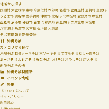
地域から探す
国頭村
大宜味村
東村
今帰仁村
本部町
名護市
宜野座村
恩納村
金武町
うるま市
読谷村
嘉手納町
沖縄市
北谷町
北中城村
宜野湾市
中城村
西原町
浦添市
那覇市
首里
与那原町
南風原町
豊見城市
南城市
八重瀬町
糸満市
宮古島
石垣島
大東島
そば家情報を新規登録
沖縄そば
カテゴリから探す
沖縄そば
軟骨ソーキそば
本ソーキそば
てびちそば
ゆし豆腐そば
あーさそば
よもぎそば
野菜そば
つけそば
冷やしそば
唐人そば
創作そば
その他
沖縄そば製麺所
イベント情報
特集
『SUBA』について
サイトポリシー
利用規約