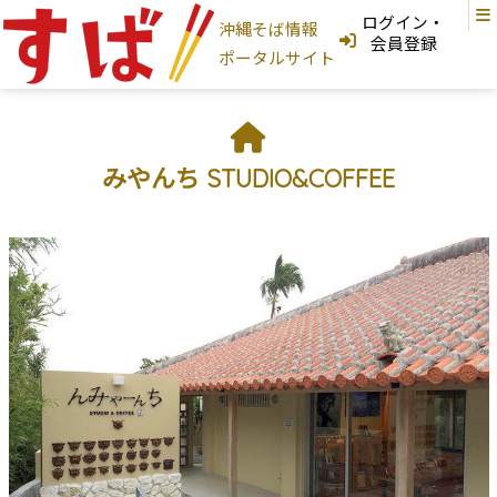
ログイン・
沖縄そば情報
ログインはこちら
会員登録
ポータルサイト
新規登録はこちら
フリーワード検索
みやんち STUDIO&COFFEE
沖縄そば家
地図から探す
現在地から探す
地域から探す
国頭村
大宜味村
東村
今帰仁村
本部町
名護市
宜野座村
恩納村
金武町
うるま市
読谷村
嘉手納町
沖縄市
北谷町
北中城村
宜野湾市
中城村
西原町
浦添市
那覇市
首里
与那原町
南風原町
豊見城市
南城市
八重瀬町
糸満市
宮古島
石垣島
大東島
そば家情報を新規登録
沖縄そば
カテゴリから探す