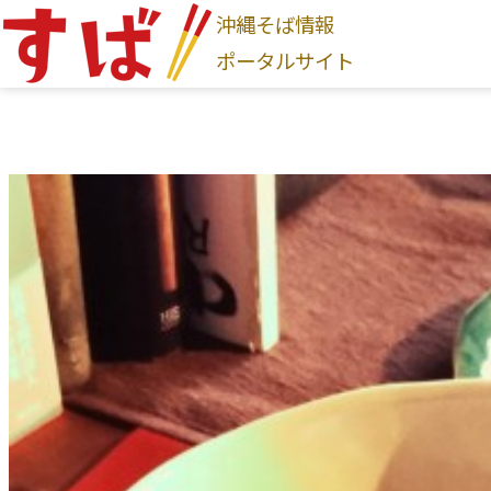
沖縄そば情報
ログインはこちら
ポータルサイト
新規登録はこちら
沖縄そば家
地図から探す
現在地から探す
地域から探す
国頭村
大宜味村
東村
今帰仁村
本部町
名護
首里
与那原町
南風原町
豊見城市
南城市
八
そば家情報を新規登録
沖縄そば
カテゴリから探す