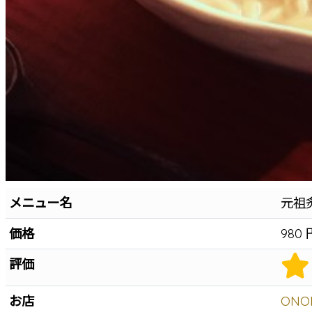
メニュー名
元祖
価格
980 
評価
お店
ON