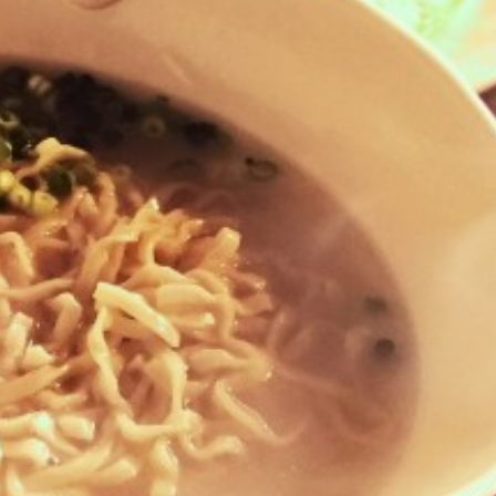
びちそば
ゆし豆腐そば
あーさそば
よもぎそば
野菜そば
つけそば
冷やし
とじる