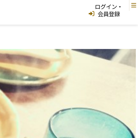
ログイン・
会員登録
中城村
宜野湾市
中城村
西原町
浦添市
那覇市