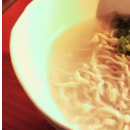
沖縄そば
軟骨ソーキそば
本ソーキそば
て
沖縄そば製麺所
イベント情報
特集