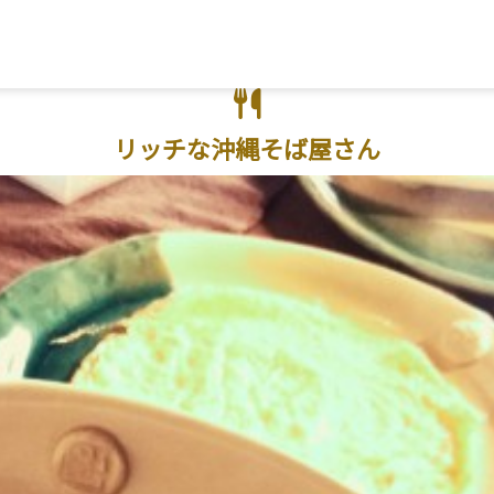
フリーワード検索
リッチな沖縄そば屋さん
市
宜野座村
恩納村
金武町
うるま市
読谷村
嘉手納町
沖縄市
北谷町
北
重瀬町
糸満市
宮古島
石垣島
大東島