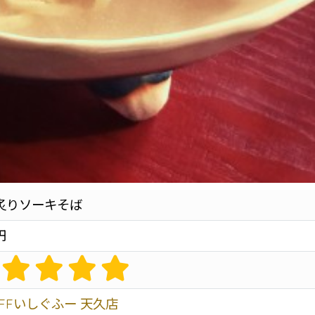
炙りソーキそば
円
OFFいしぐふー 天久店