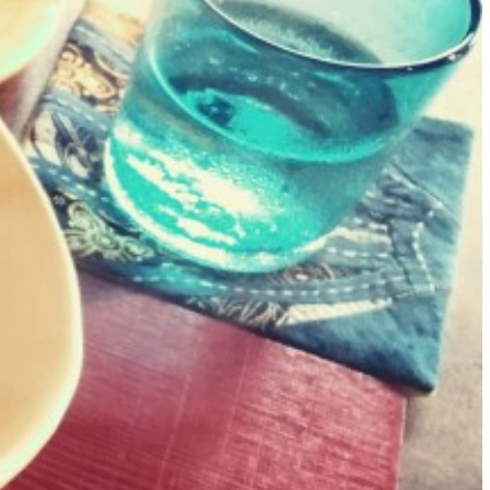
そば
唐人そば
創作そば
その他