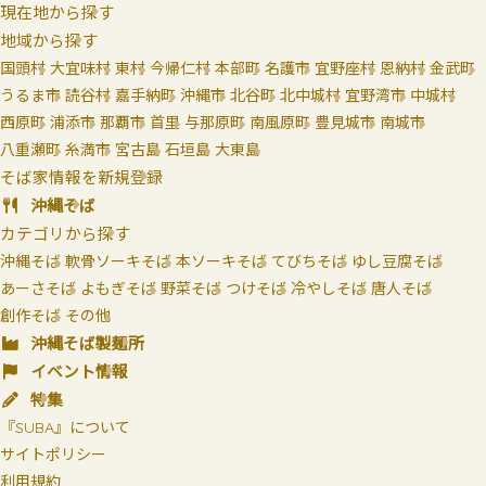
現在地から探す
地域から探す
国頭村
大宜味村
東村
今帰仁村
本部町
名護市
宜野座村
恩納村
金武町
うるま市
読谷村
嘉手納町
沖縄市
北谷町
北中城村
宜野湾市
中城村
西原町
浦添市
那覇市
首里
与那原町
南風原町
豊見城市
南城市
八重瀬町
糸満市
宮古島
石垣島
大東島
そば家情報を新規登録
沖縄そば
カテゴリから探す
沖縄そば
軟骨ソーキそば
本ソーキそば
てびちそば
ゆし豆腐そば
あーさそば
よもぎそば
野菜そば
つけそば
冷やしそば
唐人そば
創作そば
その他
沖縄そば製麺所
イベント情報
特集
『SUBA』について
サイトポリシー
利用規約