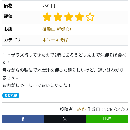
価格
750 円
沖縄そば
軟骨ソーキそば
本ソーキそば
てびちそば
ゆし豆腐そば
あーさそば
よもぎそば
野菜そば
つけそば
冷やしそば
唐人そば
評価
創作そば
その他
沖縄そば製麺所
お店
御殿山 新都心店
イベント情報
カテゴリ
本ソーキそば
特集
トイザラズ行ってきたので2階にあるうどぅん山で沖縄そば食べ
とじる
た！
昔ながらの製法で木炭汁を使った麺らしいけど、違いはわかり
ませんw
お肉がじゅーしーでおいしかった！
ちぢれ麺
投稿者：
みか
作成日：2016/04/20
LINE