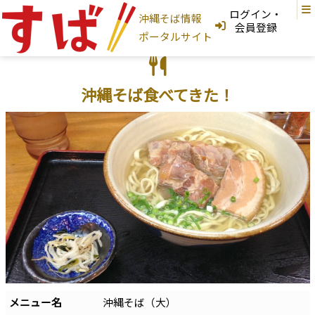
ログイン・
沖縄そば情報
ログインはこちら
会員登録
ポータルサイト
新規登録はこちら
フリーワード検索
沖縄そば食べてきた！
沖縄そば家
地図から探す
現在地から探す
地域から探す
国頭村
大宜味村
東村
今帰仁村
本部町
名護市
宜野座村
恩納村
金武町
うるま市
読谷村
嘉手納町
沖縄市
北谷町
北中城村
宜野湾市
中城村
西原町
浦添市
那覇市
首里
与那原町
南風原町
豊見城市
南城市
八重瀬町
糸満市
宮古島
石垣島
大東島
そば家情報を新規登録
沖縄そば
メニュー名
沖縄そば（大）
カテゴリから探す