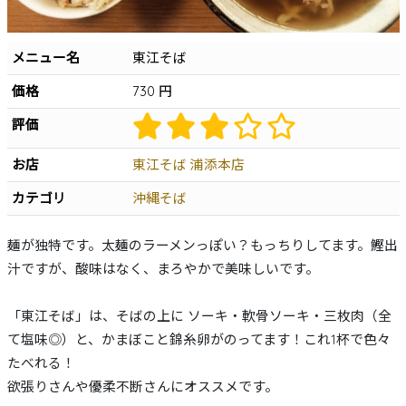
沖縄そば
軟骨ソーキそば
本ソーキそば
てびちそば
ゆし豆腐そば
あーさそば
よもぎそば
野菜そば
つけそば
冷やしそば
唐人そば
メニュー名
東江そば
創作そば
その他
沖縄そば製麺所
価格
730 円
イベント情報
評価
特集
お店
東江そば 浦添本店
とじる
カテゴリ
沖縄そば
麺が独特です。太麺のラーメンっぽい？もっちりしてます。鰹出
汁ですが、酸味はなく、まろやかで美味しいです。
「東江そば」は、そばの上に ソーキ・軟骨ソーキ・三枚肉（全
て塩味◎）と、かまぼこと錦糸卵がのってます！これ1杯で色々
たべれる！
欲張りさんや優柔不断さんにオススメです。