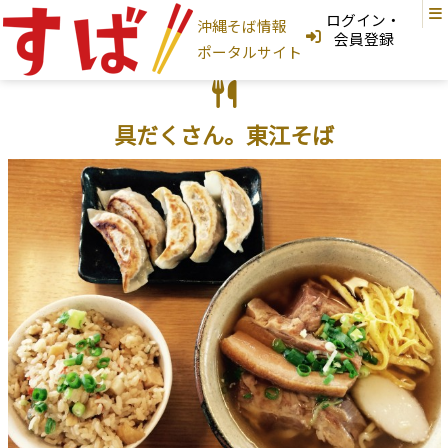
ログイン・
沖縄そば情報
ログインはこちら
会員登録
ポータルサイト
新規登録はこちら
フリーワード検索
具だくさん。東江そば
沖縄そば家
地図から探す
現在地から探す
地域から探す
国頭村
大宜味村
東村
今帰仁村
本部町
名護市
宜野座村
恩納村
金武町
うるま市
読谷村
嘉手納町
沖縄市
北谷町
北中城村
宜野湾市
中城村
西原町
浦添市
那覇市
首里
与那原町
南風原町
豊見城市
南城市
八重瀬町
糸満市
宮古島
石垣島
大東島
そば家情報を新規登録
沖縄そば
カテゴリから探す