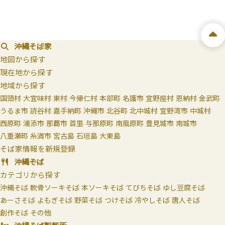
沖縄そば家
地図から探す
現在地から探す
地域から探す
国頭村
大宜味村
東村
今帰仁村
本部町
名護市
宜野座村
恩納村
金武町
うるま市
読谷村
嘉手納町
沖縄市
北谷町
北中城村
宜野湾市
中城村
西原町
浦添市
那覇市
首里
与那原町
南風原町
豊見城市
南城市
八重瀬町
糸満市
宮古島
石垣島
大東島
そば家情報を新規登録
沖縄そば
カテゴリから探す
沖縄そば
軟骨ソーキそば
本ソーキそば
てびちそば
ゆし豆腐そば
あーさそば
よもぎそば
野菜そば
つけそば
冷やしそば
唐人そば
創作そば
その他