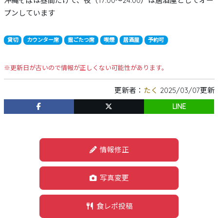
沖縄そばは昼間だけで、夜（17:00～24:00）は居酒屋としてオー
プンしています
貸切
カウンター席
掘ごたつ席
喫煙
居酒屋
予約可
※更新日が古いので情報が正しくない可能性があります。
更新者：
たく
2025/03/07更新
LINE
情報修正
写真変更
食レポ投稿