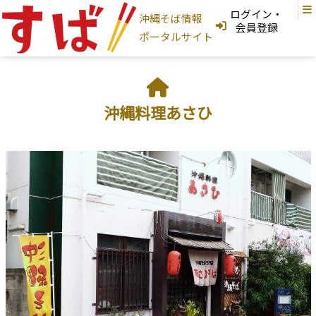
ログイン・
沖縄そば情報
ログインはこちら
会員登録
ポータルサイト
新規登録はこちら
フリーワード検索
沖縄料理あさひ
沖縄そば家
地図から探す
現在地から探す
地域から探す
国頭村
大宜味村
東村
今帰仁村
本部町
名護市
宜野座村
恩納村
金武町
うるま市
読谷村
嘉手納町
沖縄市
北谷町
北中城村
宜野湾市
中城村
西原町
浦添市
那覇市
首里
与那原町
南風原町
豊見城市
南城市
八重瀬町
糸満市
宮古島
石垣島
大東島
そば家情報を新規登録
沖縄そば
カテゴリから探す