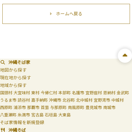
ホームへ戻る
沖縄そば家
地図から探す
現在地から探す
地域から探す
国頭村
大宜味村
東村
今帰仁村
本部町
名護市
宜野座村
恩納村
金武町
うるま市
読谷村
嘉手納町
沖縄市
北谷町
北中城村
宜野湾市
中城村
西原町
浦添市
那覇市
首里
与那原町
南風原町
豊見城市
南城市
八重瀬町
糸満市
宮古島
石垣島
大東島
そば家情報を新規登録
沖縄そば