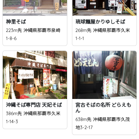
神里そば
琉球麺屋かりゆしそば
223m先 沖縄県那覇市泉崎
268m先 沖縄県那覇市久米
1-8-6
1-1-1
沖縄そば専門店 天妃そば
宮古そばの名所 どらえも
ん
386m先 沖縄県那覇市久米
638m先 沖縄県那覇市久茂
1-14-3
地3-2-17