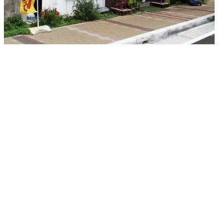
沖縄そば
軟骨ソーキそば
本ソーキそば
てびちそば
ゆし豆腐そば
あーさそば
よもぎそば
野菜そば
つけそば
冷やしそば
唐人そば
創作そば
その他
沖縄そば製麺所
イベント情報
特集
とじる