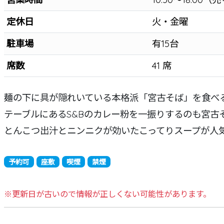
定休日
火・金曜
駐車場
有15台
席数
41 席
麺の下に具が隠れいている本格派「宮古そば」を食べ
テーブルにあるS&Bのカレー粉を一振りするのも宮古
とんこつ出汁とニンニクが効いたこってりスープが人
予約可
座敷
喫煙
禁煙
※更新日が古いので情報が正しくない可能性があります。