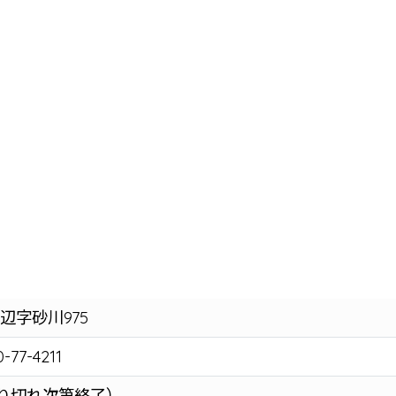
辺字砂川975
-77-4211
0（売り切れ次第終了）