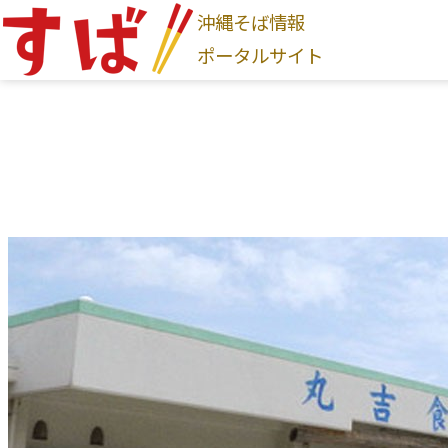
沖縄そば情報
ログインはこちら
ポータルサイト
新規登録はこちら
沖縄そば家
地図から探す
現在地から探す
地域から探す
国頭村
大宜味村
東村
今帰仁村
本部町
名護
首里
与那原町
南風原町
豊見城市
南城市
八
そば家情報を新規登録
沖縄そば
カテゴリから探す