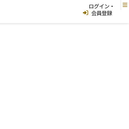
ログイン・
会員登録
中城村
宜野湾市
中城村
西原町
浦添市
那覇市