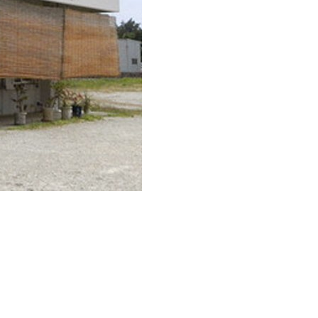
びちそば
ゆし豆腐そば
あーさそば
よもぎそば
野菜そば
つけそば
冷やし
とじる