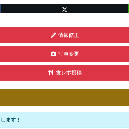
情報修正
写真変更
食レポ投稿
いします！