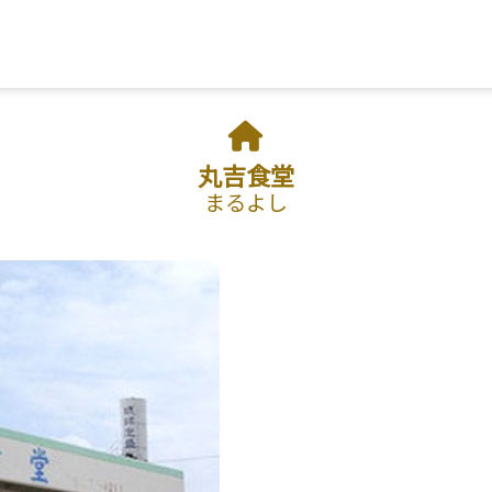
フリーワード検索
丸吉食堂
まるよし
市
宜野座村
恩納村
金武町
うるま市
読谷村
嘉手納町
沖縄市
北谷町
北
重瀬町
糸満市
宮古島
石垣島
大東島